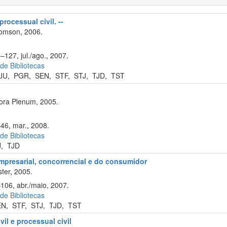
processual civil. --
omson, 2006.
–127, jul./ago., 2007.
 de Bibliotecas
JU
,
PGR
,
SEN
,
STF
,
STJ
,
TJD
,
TST
ora Plenum, 2005.
–46, mar., 2008.
 de Bibliotecas
J
,
TJD
empresarial, concorrencial e do consumidor
ter, 2005.
–106, abr./maio, 2007.
 de Bibliotecas
EN
,
STF
,
STJ
,
TJD
,
TST
vil e processual civil