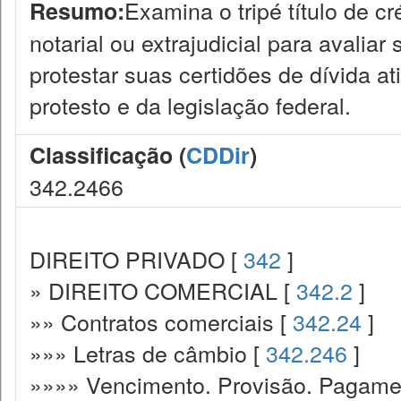
Examina o tripé título de cr
Resumo:
notarial ou extrajudicial para avaliar
protestar suas certidões de dívida at
protesto e da legislação federal.
Classificação (
CDDir
)
342.2466
DIREITO PRIVADO [
342
]
» DIREITO COMERCIAL [
342.2
]
»» Contratos comerciais [
342.24
]
»»» Letras de câmbio [
342.246
]
»»»» Vencimento. Provisão. Pagamen