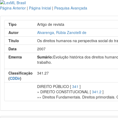
Página Anterior
|
Página Inicial
|
Pesquisa Avançada
Tipo
Artigo de revista
Autor
Alvarenga, Rúbia Zanotelli de
Título
Os direitos humanos na perspectiva social do tr
Data
2007
Ementa
Sumário:
Evolução histórica dos direitos humano
trabalho.
Classificação
341.27
(
CDDir
)
DIREITO PÚBLICO [
341
]
» DIREITO CONSTITUCIONAL [
341.2
]
»» Direitos Fundamentais. Direitos primordiais.