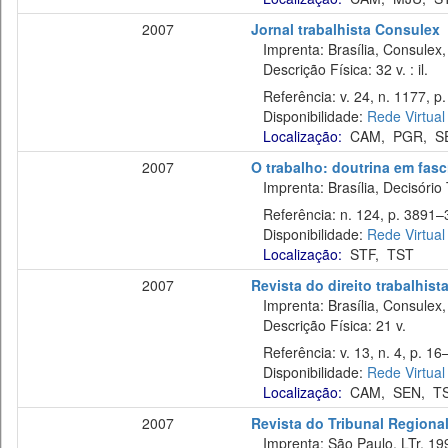
2007
Jornal trabalhista Consulex
Imprenta: Brasília, Consulex,
Descrição Física: 32 v. : il.
Referência: v. 24, n. 1177, p. 
Disponibilidade:
Rede Virtual
Localização:
CAM
,
PGR
,
S
2007
O trabalho: doutrina em fas
Imprenta: Brasília, Decisório 
Referência: n. 124, p. 3891–3
Disponibilidade:
Rede Virtual
Localização:
STF
,
TST
2007
Revista do direito trabalhist
Imprenta: Brasília, Consulex,
Descrição Física: 21 v.
Referência: v. 13, n. 4, p. 16–
Disponibilidade:
Rede Virtual
Localização:
CAM
,
SEN
,
T
2007
Revista do Tribunal Regiona
Imprenta: São Paulo, LTr, 19