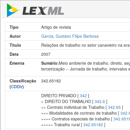
Tipo
Artigo de revista
Autor
Garcia, Gustavo Filipe Barbosa
Título
Relações de trabalho no setor canavieiro na era
Data
2007
Ementa
Sumário:
Meio ambiente de trabalho, direito, 
terceirização -- Jornada de trabalho, intervalos
Classificação
342.65182
(
CDDir
)
DIREITO PRIVADO [
342
]
» DIREITO DO TRABALHO [
342.6
]
»» Contrato individual de Trabalho [
342.65
]
»»» Modalidades de contrato de trabalho [
342.
»»»» Contratos especiais de trabalho [
342.651
»»»»» Trabalho rural [
342.65182
]