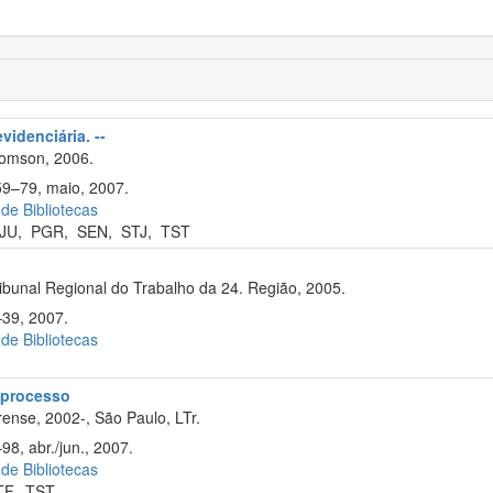
videnciária. --
omson, 2006.
59–79, maio, 2007.
 de Bibliotecas
JU
,
PGR
,
SEN
,
STJ
,
TST
unal Regional do Trabalho da 24. Região, 2005.
–39, 2007.
 de Bibliotecas
e processo
ense, 2002-, São Paulo, LTr.
98, abr./jun., 2007.
 de Bibliotecas
TF
,
TST