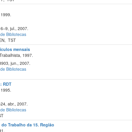
 1999.
6–9, jul., 2007.
 de Bibliotecas
EN
,
TST
cículos mensais
Trabalhista, 1997.
903, jun., 2007.
 de Bibliotecas
a: RDT
 1995.
24, abr., 2007.
 de Bibliotecas
ST
l do Trabalho da 15. Região
91.