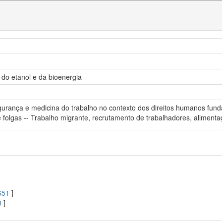
 do etanol e da bioenergia
segurança e medicina do trabalho no contexto dos direitos humanos fu
 e folgas -- Trabalho migrante, recrutamento de trabalhadores, aliment
651
]
8
]