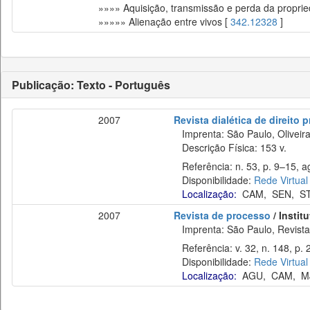
»»»» Aquisição, transmissão e perda da propri
»»»»» Alienação entre vivos [
342.12328
]
Publicação: Texto - Português
2007
Revista dialética de direito
Imprenta: São Paulo, Oliveir
Descrição Física: 153 v.
Referência: n. 53, p. 9–15, a
Disponibilidade:
Rede Virtual
Localização:
CAM
,
SEN
,
S
2007
Revista de processo
/ Instit
Imprenta: São Paulo, Revista 
Referência: v. 32, n. 148, p. 
Disponibilidade:
Rede Virtual
Localização:
AGU
,
CAM
,
M