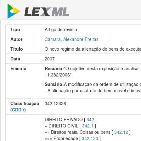
Tipo
Artigo de revista
Autor
Câmara, Alexandre Freitas
Título
O novo regime da alienação de bens do execut
Data
2007
Ementa
Resumo:
"O objetivo desta exposição é analisa
11.382/2006".
Sumário:
A modificação da ordem de utilização d
- A alienação por usufruto do bem móvel e imóve
Classificação
342.12328
(
CDDir
)
DIREITO PRIVADO [
342
]
» DIREITO CIVIL [
342.1
]
»» Direitos reais. Coisas ou bens [
342.12
]
»»» Propriedade [
342.123
]