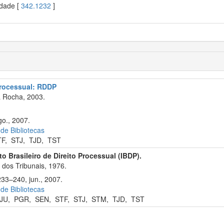
edade [
342.1232
]
 processual: RDDP
a Rocha, 2003.
go., 2007.
 de Bibliotecas
TF
,
STJ
,
TJD
,
TST
uto Brasileiro de Direito Processual (IBDP).
dos Tribunais, 1976.
233–240, jun., 2007.
 de Bibliotecas
JU
,
PGR
,
SEN
,
STF
,
STJ
,
STM
,
TJD
,
TST