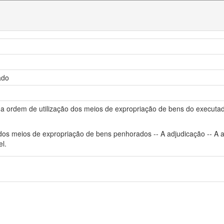
ado
r a ordem de utilização dos meios de expropriação de bens do executa
os meios de expropriação de bens penhorados -- A adjudicação -- A alie
l.