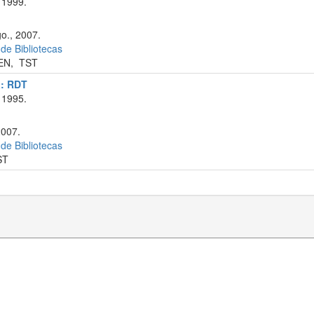
 1999.
o., 2007.
 de Bibliotecas
EN
,
TST
a: RDT
 1995.
2007.
 de Bibliotecas
ST