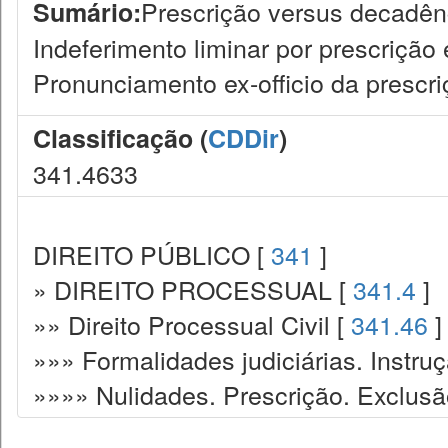
Prescrição versus decadênci
Sumário:
Indeferimento liminar por prescrição
Pronunciamento ex-officio da prescriçã
Classificação (
CDDir
)
341.4633
DIREITO PÚBLICO [
341
]
» DIREITO PROCESSUAL [
341.4
]
»» Direito Processual Civil [
341.46
]
»»» Formalidades judiciárias. Instru
»»»» Nulidades. Prescrição. Exclusão