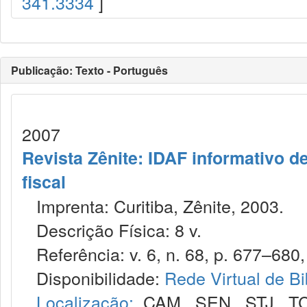
341.3334
]
Publicação: Texto - Português
2007
Revista Zênite: IDAF informativo de
fiscal
Imprenta: Curitiba, Zênite, 2003.
Descrição Física: 8 v.
Referência: v. 6, n. 68, p. 677–680,
Disponibilidade:
Rede Virtual de Bi
Localização:
CAM
,
SEN
,
STJ
,
T