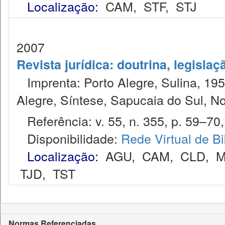
Localização:
CAM
,
STF
,
STJ
2007
Revista jurídica: doutrina, legislaç
Imprenta: Porto Alegre, Sulina, 1953
Alegre, Síntese, Sapucaia do Sul, N
Referência: v. 55, n. 355, p. 59–70,
Disponibilidade:
Rede Virtual de Bi
Localização:
AGU
,
CAM
,
CLD
,
M
TJD
,
TST
Normas Referenciadas