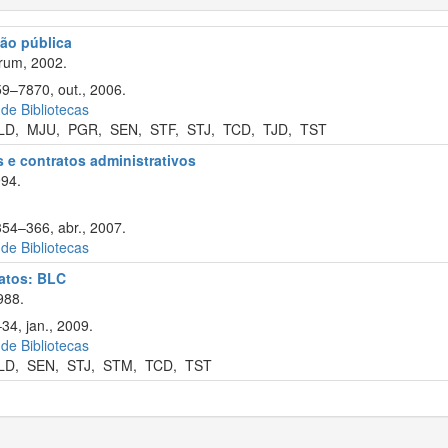
ão pública
rum, 2002.
59–7870, out., 2006.
 de Bibliotecas
LD
,
MJU
,
PGR
,
SEN
,
STF
,
STJ
,
TCD
,
TJD
,
TST
s e contratos administrativos
994.
354–366, abr., 2007.
 de Bibliotecas
ratos: BLC
988.
34, jan., 2009.
 de Bibliotecas
LD
,
SEN
,
STJ
,
STM
,
TCD
,
TST