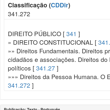
Classificação (
CDDir
)
341.272
DIREITO PÚBLICO [
341
]
» DIREITO CONSTITUCIONAL [
341
»» Direitos Fundamentais. Direitos p
cidadãos e associações. Direitos do
políticos [
341.27
]
»»» Direitos da Pessoa Humana. O Es
341.272
]
Publicação: Texto - Português