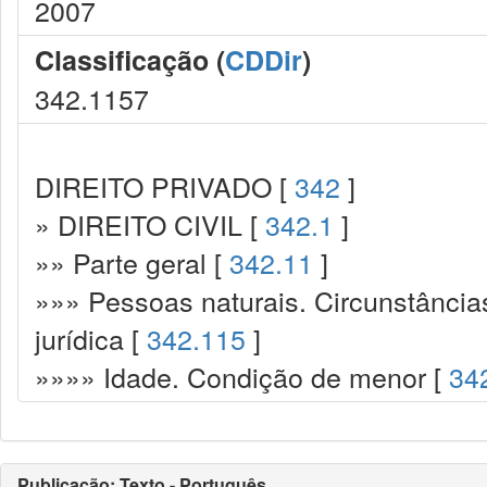
2007
Classificação (
CDDir
)
342.1157
DIREITO PRIVADO [
342
]
» DIREITO CIVIL [
342.1
]
»» Parte geral [
342.11
]
»»» Pessoas naturais. Circunstância
jurídica [
342.115
]
»»»» Idade. Condição de menor [
34
Publicação: Texto - Português