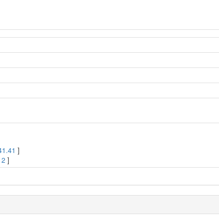
41.41
]
12
]