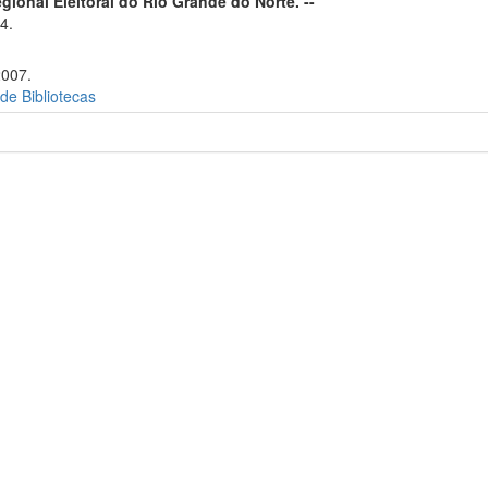
gional Eleitoral do Rio Grande do Norte. --
4.
2007.
 de Bibliotecas