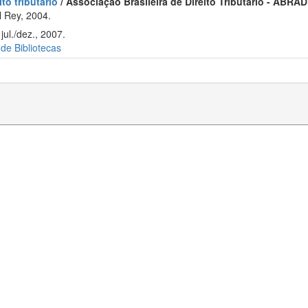
to tributário
/ Associação Brasileira de Direito Tributário - ABRAD
 Rey, 2004.
ul./dez., 2007.
 de Bibliotecas