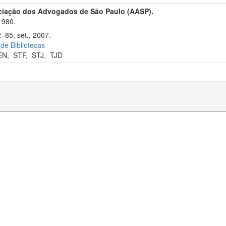
ciação dos Advogados de São Paulo (AASP).
1980.
–85, set., 2007.
 de Bibliotecas
EN
,
STF
,
STJ
,
TJD