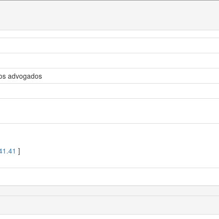
dos advogados
41.41
]