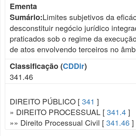
Ementa
Limites subjetivos da eficá
Sumário:
desconstituir negócio jurídico integ
praticados sob o regime da execução 
de atos envolvendo terceiros no âmbi
Classificação (
CDDir
)
341.46
DIREITO PÚBLICO [
341
]
» DIREITO PROCESSUAL [
341.4
]
»» Direito Processual Civil [
341.46
]