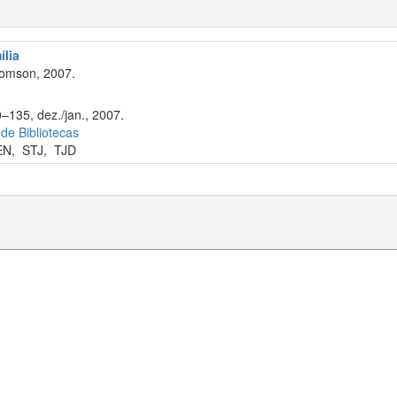
ília
omson, 2007.
0–135, dez./jan., 2007.
 de Bibliotecas
EN
,
STJ
,
TJD