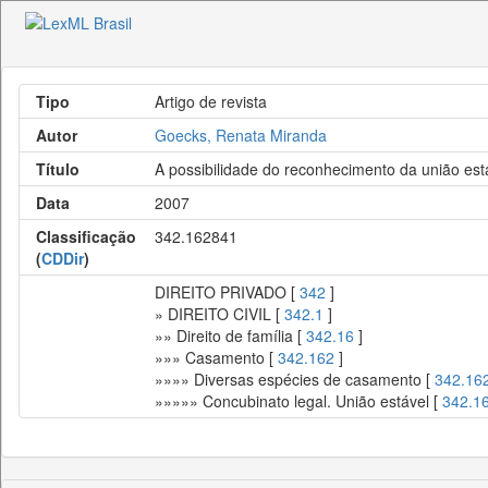
Tipo
Artigo de revista
Autor
Goecks, Renata Miranda
Título
A possibilidade do reconhecimento da união estáv
Data
2007
Classificação
342.162841
(
CDDir
)
DIREITO PRIVADO [
342
]
» DIREITO CIVIL [
342.1
]
»» Direito de família [
342.16
]
»»» Casamento [
342.162
]
»»»» Diversas espécies de casamento [
342.16
»»»»» Concubinato legal. União estável [
342.1