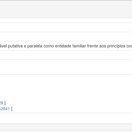
el putativa e paralela como entidade familiar frente aos princípios con
28
]
62841
]