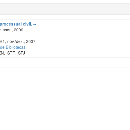
processual civil. --
omson, 2006.
61, nov./dez., 2007.
 de Bibliotecas
EN
,
STF
,
STJ