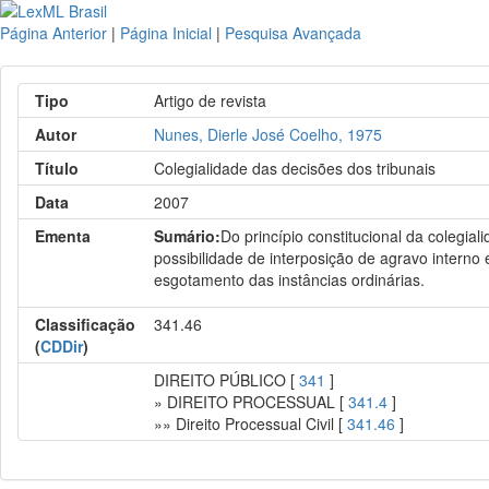
Página Anterior
|
Página Inicial
|
Pesquisa Avançada
Tipo
Artigo de revista
Autor
Nunes, Dierle José Coelho, 1975
Título
Colegialidade das decisões dos tribunais
Data
2007
Ementa
Sumário:
Do princípio constitucional da colegial
possibilidade de interposição de agravo interno
esgotamento das instâncias ordinárias.
Classificação
341.46
(
CDDir
)
DIREITO PÚBLICO [
341
]
» DIREITO PROCESSUAL [
341.4
]
»» Direito Processual Civil [
341.46
]