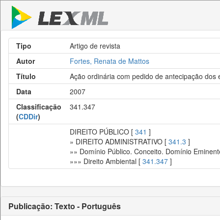
Tipo
Artigo de revista
Autor
Fortes, Renata de Mattos
Título
Ação ordinária com pedido de antecipação dos ef
Data
2007
Classificação
341.347
(
CDDir
)
DIREITO PÚBLICO [
341
]
» DIREITO ADMINISTRATIVO [
341.3
]
»» Domínio Público. Conceito. Domínio Eminent
»»» Direito Ambiental [
341.347
]
Publicação: Texto - Português