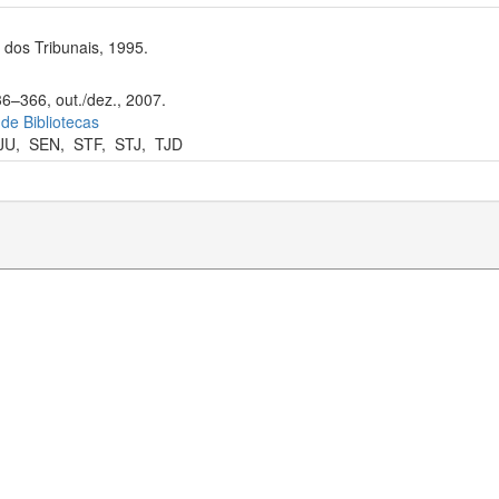
dos Tribunais, 1995.
36–366, out./dez., 2007.
 de Bibliotecas
JU
,
SEN
,
STF
,
STJ
,
TJD