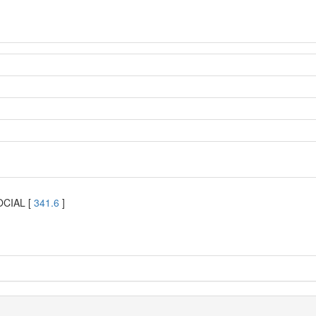
OCIAL [
341.6
]