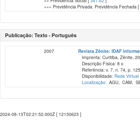
»» Previdência Social [
341.62
]
»»» Previdência Privada. Previdência Fechada 
Publicação: Texto - Português
2007
Revista Zênite: IDAF informat
Imprenta: Curitiba, Zênite, 2
Descrição Física: 8 v.
Referência: v. 7, n. 74, p. 125
Disponibilidade:
Rede Virtual
Localização:
AGU
,
CAM
,
S
2024-08-13T02:21:52.000Z [ 12130623 ]