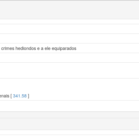
 crimes hediondos e a ele equiparados
enais [
341.58
]