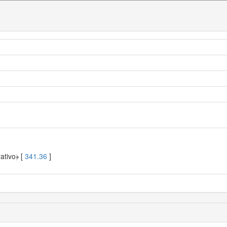
ativo﴿ [
341.36
]