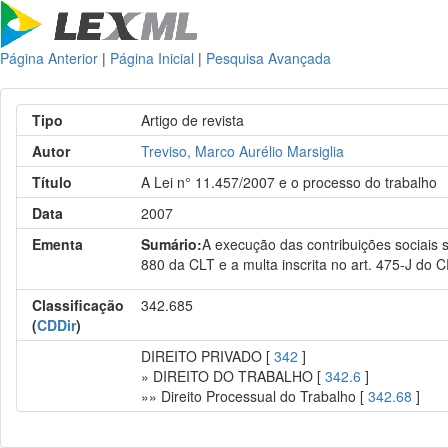
Página Anterior
|
Página Inicial
|
Pesquisa Avançada
Tipo
Artigo de revista
Autor
Treviso, Marco Aurélio Marsiglia
Título
A Lei n° 11.457/2007 e o processo do trabalho
Data
2007
Ementa
Sumário:
A execução das contribuições sociais 
880 da CLT e a multa inscrita no art. 475-J do 
Classificação
342.685
(
CDDir
)
DIREITO PRIVADO [
342
]
» DIREITO DO TRABALHO [
342.6
]
»» Direito Processual do Trabalho [
342.68
]