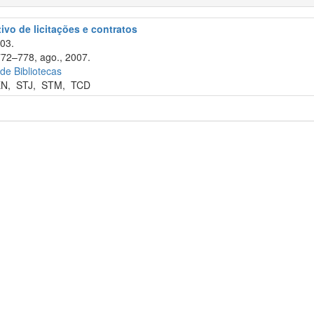
tivo de licitações e contratos
003.
772–778, ago., 2007.
 de Bibliotecas
EN
,
STJ
,
STM
,
TCD