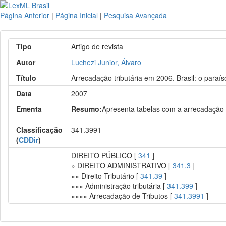
Página Anterior
|
Página Inicial
|
Pesquisa Avançada
Tipo
Artigo de revista
Autor
Luchezi Junior, Álvaro
Título
Arrecadação tributária em 2006. Brasil: o paraí
Data
2007
Ementa
Resumo:
Apresenta tabelas com a arrecadação t
Classificação
341.3991
(
CDDir
)
DIREITO PÚBLICO [
341
]
» DIREITO ADMINISTRATIVO [
341.3
]
»» Direito Tributário [
341.39
]
»»» Administração tributária [
341.399
]
»»»» Arrecadação de Tributos [
341.3991
]