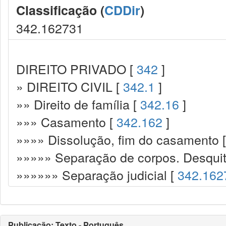
Classificação (
CDDir
)
342.162731
DIREITO PRIVADO [
342
]
» DIREITO CIVIL [
342.1
]
»» Direito de família [
342.16
]
»»» Casamento [
342.162
]
»»»» Dissolução, fim do casamento 
»»»»» Separação de corpos. Desquit
»»»»»» Separação judicial [
342.162
Publicação: Texto - Português