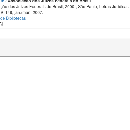
ufe
/ Associação dos Juízes Federais do Brasil.
ão dos Juízes Federais do Brasil, 2000-, São Paulo, Letras Jurídicas.
09–149, jan./mar., 2007.
 de Bibliotecas
TJ