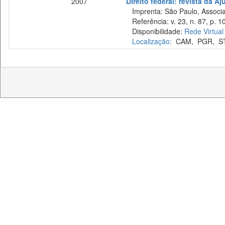
2007
Direito federal: revista da Aj
Imprenta: São Paulo, Associaç
Referência: v. 23, n. 87, p. 1
Disponibilidade:
Rede Virtual
Localização:
CAM
,
PGR
,
S