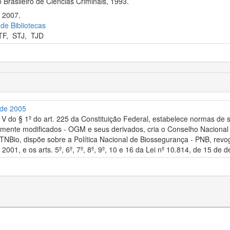
 Brasileiro de Ciências Criminais, 1993.
, 2007.
 de Bibliotecas
TF
,
STJ
,
TJD
 de 2005
e V do § 1º do art. 225 da Constituição Federal, estabelece normas de
mente modificados - OGM e seus derivados, cria o Conselho Nacional
NBio, dispõe sobre a Política Nacional de Biossegurança - PNB, revoga
2001, e os arts. 5º, 6º, 7º, 8º, 9º, 10 e 16 da Lei nº 10.814, de 15 de