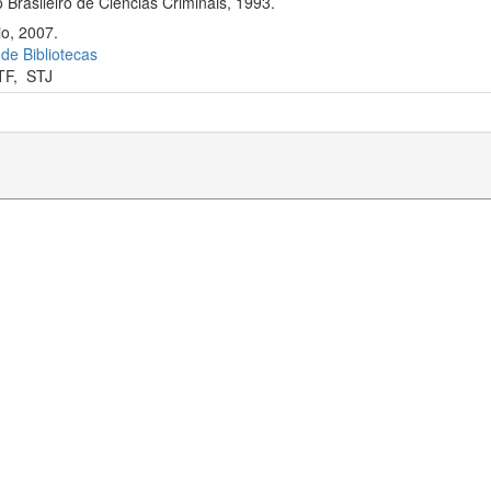
 Brasileiro de Ciências Criminais, 1993.
io, 2007.
 de Bibliotecas
TF
,
STJ