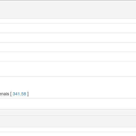
enais [
341.58
]