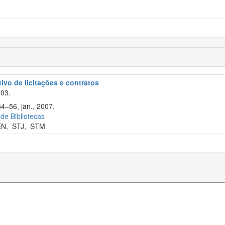
tivo de licitações e contratos
003.
54–56, jan., 2007.
 de Bibliotecas
EN
,
STJ
,
STM