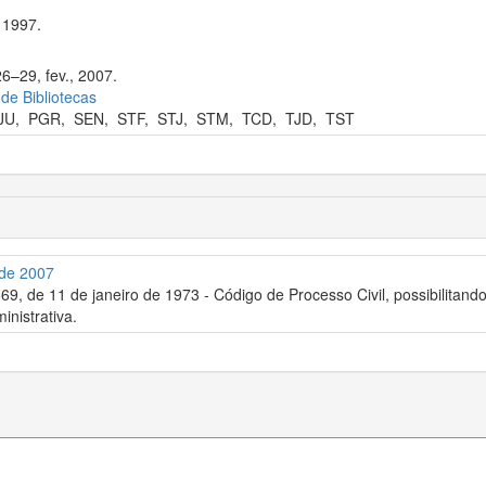
 1997.
6–29, fev., 2007.
 de Bibliotecas
JU
,
PGR
,
SEN
,
STF
,
STJ
,
STM
,
TCD
,
TJD
,
TST
 de 2007
.869, de 11 de janeiro de 1973 - Código de Processo Civil, possibilitand
inistrativa.