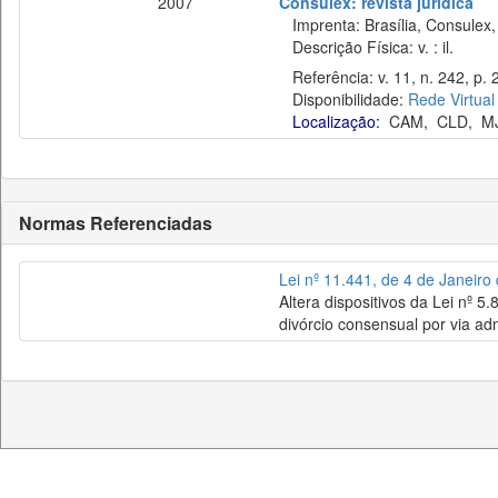
2007
Consulex: revista jurídica
Imprenta: Brasília, Consulex,
Descrição Física: v. : il.
Referência: v. 11, n. 242, p. 2
Disponibilidade:
Rede Virtual
Localização:
CAM
,
CLD
,
M
Normas Referenciadas
Lei nº 11.441, de 4 de Janeiro
Altera dispositivos da Lei nº 5
divórcio consensual por via adm