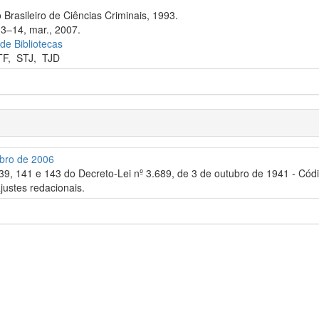
 Brasileiro de Ciências Criminais, 1993.
13–14, mar., 2007.
 de Bibliotecas
TF
,
STJ
,
TJD
mbro de 2006
 139, 141 e 143 do Decreto-Lei nº 3.689, de 3 de outubro de 1941 - Cód
justes redacionais.