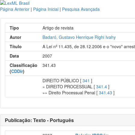
Página Anterior
|
Página Inicial
|
Pesquisa Avançada
Tipo
Artigo de revista
Autor
Badaró, Gustavo Henrique Righi Ivahy
Título
A Lei nº 11.435, de 28.12.2006 e o "novo" arres
Data
2007
Classificação
341.43
(
CDDir
)
DIREITO PÚBLICO [
341
]
» DIREITO PROCESSUAL [
341.4
]
»» Direito Processual Penal [
341.43
]
Publicação: Texto - Português