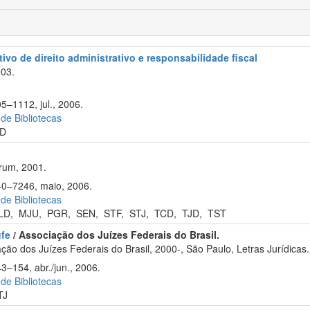
ivo de direito administrativo e responsabilidade fiscal
003.
5–1112, jul., 2006.
 de Bibliotecas
D
rum, 2001.
240–7246, maio, 2006.
 de Bibliotecas
LD
,
MJU
,
PGR
,
SEN
,
STF
,
STJ
,
TCD
,
TJD
,
TST
ufe
/ Associação dos Juízes Federais do Brasil.
ão dos Juízes Federais do Brasil, 2000-, São Paulo, Letras Jurídicas.
3–154, abr./jun., 2006.
 de Bibliotecas
TJ