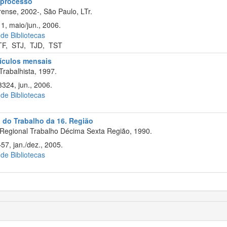
e processo
ense, 2002-, São Paulo, LTr.
1, maio/jun., 2006.
 de Bibliotecas
TF
,
STJ
,
TJD
,
TST
cículos mensais
Trabalhista, 1997.
324, jun., 2006.
 de Bibliotecas
l do Trabalho da 16. Região
 Regional Trabalho Décima Sexta Região, 1990.
57, jan./dez., 2005.
 de Bibliotecas