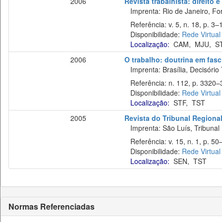
2006
Revista trabalhista: direito 
Imprenta: Rio de Janeiro, For
Referência: v. 5, n. 18, p. 3–1
Disponibilidade:
Rede Virtual
Localização:
CAM
,
MJU
,
S
2006
O trabalho: doutrina em fas
Imprenta: Brasília, Decisório 
Referência: n. 112, p. 3320–3
Disponibilidade:
Rede Virtual
Localização:
STF
,
TST
2005
Revista do Tribunal Regiona
Imprenta: São Luís, Tribunal
Referência: v. 15, n. 1, p. 50–
Disponibilidade:
Rede Virtual
Localização:
SEN
,
TST
Normas Referenciadas