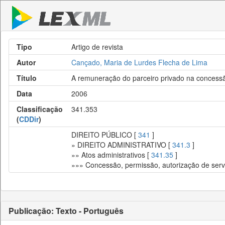
Tipo
Artigo de revista
Autor
Cançado, Maria de Lurdes Flecha de Lima
Título
A remuneração do parceiro privado na concessã
Data
2006
Classificação
341.353
(
CDDir
)
DIREITO PÚBLICO [
341
]
» DIREITO ADMINISTRATIVO [
341.3
]
»» Atos administrativos [
341.35
]
»»» Concessão, permissão, autorização de servi
Publicação: Texto - Português