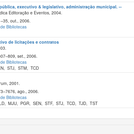
ública, executivo & legislativo, administração municipal. --
ica Editoração e Eventos, 2004.
1–35, out., 2006.
 de Bibliotecas
tivo de licitações e contratos
003.
807–809, set., 2006.
 de Bibliotecas
EN
,
STJ
,
STM
,
TCD
rum, 2001.
73–7676, ago., 2006.
 de Bibliotecas
LD
,
MJU
,
PGR
,
SEN
,
STF
,
STJ
,
TCD
,
TJD
,
TST