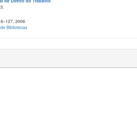
l de Direito do Trabalho
3.
116–127, 2006.
 de Bibliotecas