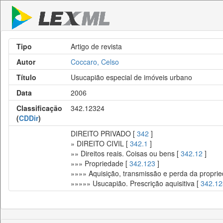
Tipo
Artigo de revista
Autor
Coccaro, Celso
Título
Usucapião especial de imóveis urbano
Data
2006
Classificação
342.12324
(
CDDir
)
DIREITO PRIVADO [
342
]
» DIREITO CIVIL [
342.1
]
»» Direitos reais. Coisas ou bens [
342.12
]
»»» Propriedade [
342.123
]
»»»» Aquisição, transmissão e perda da propri
»»»»» Usucapião. Prescrição aquisitiva [
342.1