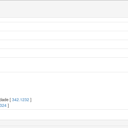
edade [
342.1232
]
2324
]