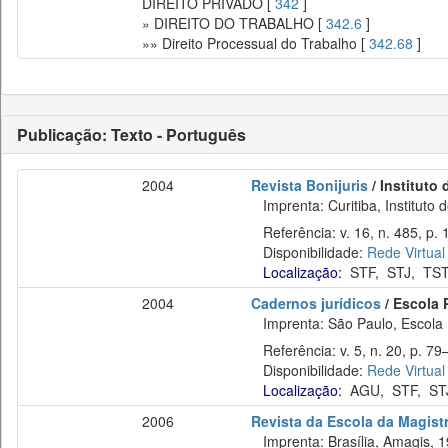
DIREITO PRIVADO [
342
]
» DIREITO DO TRABALHO [
342.6
]
»» Direito Processual do Trabalho [
342.68
]
Publicação: Texto - Português
2004
Revista Bonijuris
/ Instituto
Imprenta: Curitiba, Instituto d
Referência: v. 16, n. 485, p. 
Disponibilidade:
Rede Virtual
Localização:
STF
,
STJ
,
TS
2004
Cadernos jurídicos
/ Escola 
Imprenta: São Paulo, Escola P
Referência: v. 5, n. 20, p. 79–
Disponibilidade:
Rede Virtual
Localização:
AGU
,
STF
,
ST
2006
Revista da Escola da Magistr
Imprenta: Brasília, Amagis, 1