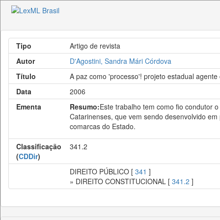
Tipo
Artigo de revista
Autor
D'Agostini, Sandra Mári Córdova
Título
A paz como 'processo'! projeto estadual agente
Data
2006
Ementa
Resumo:
Este trabalho tem como fio condutor o
Catarinenses, que vem sendo desenvolvido em par
comarcas do Estado.
Classificação
341.2
(
CDDir
)
DIREITO PÚBLICO [
341
]
» DIREITO CONSTITUCIONAL [
341.2
]