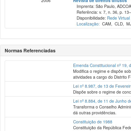
2006
Revista de direitos difusos
Imprenta: São Paulo, ADCOAS, 
Referência: v. 7, n. 36, p. 13–
Disponibilidade:
Rede Virtual
Localização:
CAM
,
CLD
,
M
Normas Referenciadas
Emenda Constitucional nº 19, 
Modifica o regime e dispõe sob
atividades a cargo do Distrito 
Lei nº 8.987, de 13 de Feverei
Dispõe sobre o regime de conce
Lei nº 8.884, de 11 de Junho 
Transforma o Conselho Adminis
dá outras providências.
Constituição de 1988
Constituição da República Fede