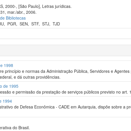
2000-, [São Paulo], Letras jurídicas.
31, mar./abr., 2006.
 de Bibliotecas
JU
,
PGR
,
SEN
,
STF
,
STJ
,
TJD
de 1998
re princípio e normas da Administração Pública, Servidores e Agentes p
Federal, e dá outras providências.
ro de 1995
ssão e permissão da prestação de serviços públicos previsto no art. 1
de 1994
trativo de Defesa Econômica - CADE em Autarquia, dispõe sobre a pr
rativa do Brasil.