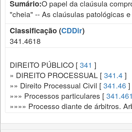
O papel da claúsula compr
Sumário:
"cheia" -- As claúsulas patológicas 
Classificação (
CDDir
)
341.4618
DIREITO PÚBLICO [
341
]
» DIREITO PROCESSUAL [
341.4
]
»» Direito Processual Civil [
341.46
]
»»» Processos particulares [
341.46
»»»» Processo diante de árbitros. Ar