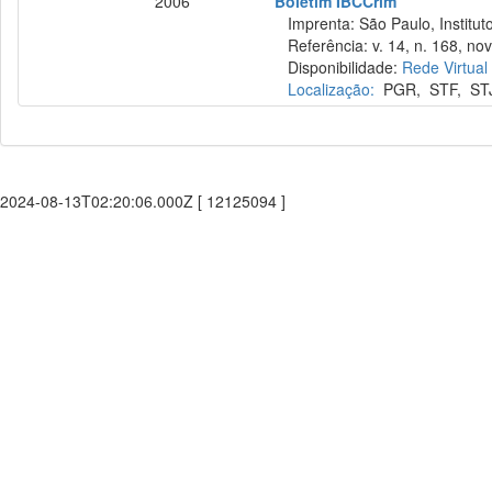
2006
Boletim IBCCrim
Imprenta: São Paulo, Instituto
Referência: v. 14, n. 168, nov
Disponibilidade:
Rede Virtual
Localização:
PGR
,
STF
,
ST
2024-08-13T02:20:06.000Z [ 12125094 ]