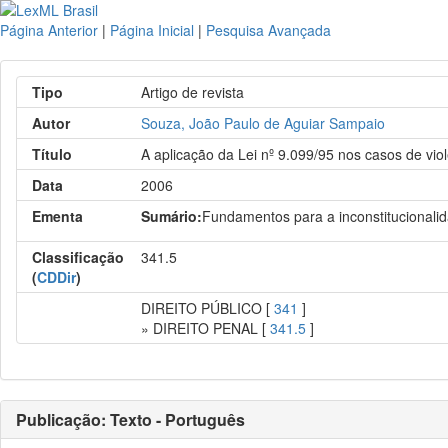
Página Anterior
|
Página Inicial
|
Pesquisa Avançada
Tipo
Artigo de revista
Autor
Souza, João Paulo de Aguiar Sampaio
Título
A aplicação da Lei nº 9.099/95 nos casos de vio
Data
2006
Ementa
Sumário:
Fundamentos para a inconstitucionali
Classificação
341.5
(
CDDir
)
DIREITO PÚBLICO [
341
]
» DIREITO PENAL [
341.5
]
Publicação: Texto - Português