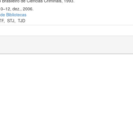
 Brasileiro de Ciências Criminais, 1993.
10–12, dez., 2006.
 de Bibliotecas
TF
,
STJ
,
TJD