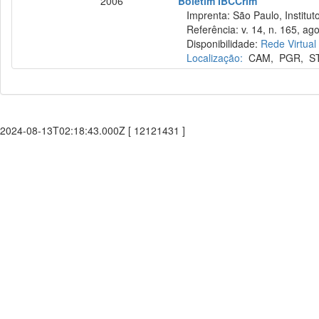
2006
Boletim IBCCrim
Imprenta: São Paulo, Instituto
Referência: v. 14, n. 165, ago
Disponibilidade:
Rede Virtual
Localização:
CAM
,
PGR
,
S
2024-08-13T02:18:43.000Z [ 12121431 ]