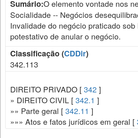
O elemento vontade nos neg
Sumário:
Socialidade -- Negócios desequilibrad
Invalidade do negócio praticado sob l
potestativo de anular o negócio.
Classificação (
CDDir
)
342.113
DIREITO PRIVADO [
342
]
» DIREITO CIVIL [
342.1
]
»» Parte geral [
342.11
]
»»» Atos e fatos jurídicos em geral [