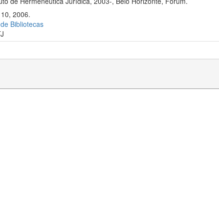
uto de Hermenêutica Jurídica, 2003-, Belo Horizonte, Fórum.
110, 2006.
 de Bibliotecas
J